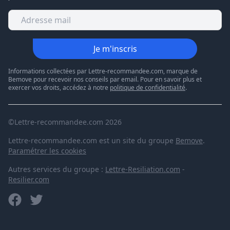
Je m'inscris
Informations collectées par Lettre-recommandee.com, marque de
Bemove pour recevoir nos conseils par email. Pour en savoir plus et
exercer vos droits, accédez à notre
politique de confidentialité
.
©Lettre-recommandee.com 2026
Lettre-recommandee.com est un site du groupe
Bemove
.
Paramétrer les cookies
Autres services du groupe :
Lettre-Resiliation.com
-
Resilier.com