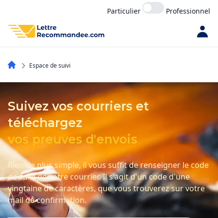
Particulier
Professionnel
Espace de suivi
Suivez vos courriers et
téléchargez
vos preuves d'envois
Rien de plus simple, il vous suffit de renseigner le code
de suivi de votre courrier. Il s'agit d'un code d'une
vingtaine de caractères, que vous trouverez sur votre
mail de confirmation.