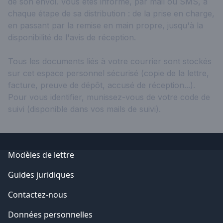
de son envoi. Vous êtes informé, par mail ou SMS, à
chaque étape de sa distribution : de la prise en charge,
en passant par la remise en main propre, jusqu'à la
disponibilité de l'avis de réception.
Tous les documents liés à votre courrier sont stockés
sur cet espace personnel sécurisé (copie de la lettre,
facture, preuve de dépôt, accusé de réception...).
Pour vous identifier, munissez-vous de votre code de
suivi (disponible dans vos mails de suivi).
Modèles de lettre
Guides juridiques
Contactez-nous
Données personnelles