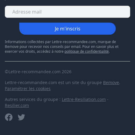
Je m'inscris
Informations collectées par Lettre-recommandee.com, marque de
Bemove pour recevoir nos conseils par email. Pour en savoir plus et
exercer vos droits, accédez à notre
politique de confidentialité
.
©Lettre-recommandee.com 2026
Lettre-recommandee.com est un site du groupe
Bemove
.
Paramétrer les cookies
Autres services du groupe :
Lettre-Resiliation.com
-
Resilier.com