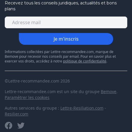
Recevez tous les conseils juridiques, actualités et bons
plans
Je m'inscris
Informations collectées par Lettre-recommandee.com, marque de
Bemove pour recevoir nos conseils par email. Pour en savoir plus et
exercer vos droits, accédez à notre
politique de confidentialité
.
©Lettre-recommandee.com 2026
Lettre-recommandee.com est un site du groupe
Bemove
.
Paramétrer les cookies
Autres services du groupe :
Lettre-Resiliation.com
-
Resilier.com