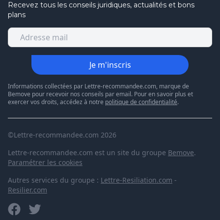
Recevez tous les conseils juridiques, actualités et bons
plans
Je m'inscris
Informations collectées par Lettre-recommandee.com, marque de
Bemove pour recevoir nos conseils par email. Pour en savoir plus et
exercer vos droits, accédez à notre
politique de confidentialité
.
©Lettre-recommandee.com 2026
Lettre-recommandee.com est un site du groupe
Bemove
.
Paramétrer les cookies
Autres services du groupe :
Lettre-Resiliation.com
-
Resilier.com