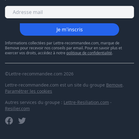
Je m'inscris
Informations collectées par Lettre-recommandee.com, marque de
Bemove pour recevoir nos conseils par email. Pour en savoir plus et
exercer vos droits, accédez à notre
politique de confidentialité
.
©Lettre-recommandee.com 2026
Lettre-recommandee.com est un site du groupe
Bemove
.
Paramétrer les cookies
Autres services du groupe :
Lettre-Resiliation.com
-
Resilier.com