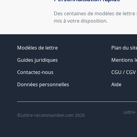
Des centaines de modèles de lettre
mis à votre disposition.
Modèles de lettre
Plan du sit
Guides juridiques
Mentions l
Contactez-nous
CGU / CGV
Données personnelles
Aide
Lettre
©Lettre-recommandee.com 2026