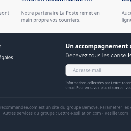
 sont
Notre partenaire La Poste remet en
Auc
main propre vos courriers.
lign
Un accompagnement a
e
Recevez tous les conseils
égales
Informations collectées par Lettre-re
email. Pour en savoir plus et exercer vo
-recommandee.com est un site du groupe
Bemove
.
Paramétrer les 
Autres services du groupe :
Lettre-Resiliation.com
-
Resilier.com