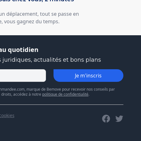
un déplacement, tout se passe en
e, vous gagnez du temps.
u quotidien
 juridiques, actualités et bons plans
Je m'inscris
commandee.com, marque de Bemove pour recevoir nos conseils par
s droits, accédez à notre
politique de confidentialité
.
cookies