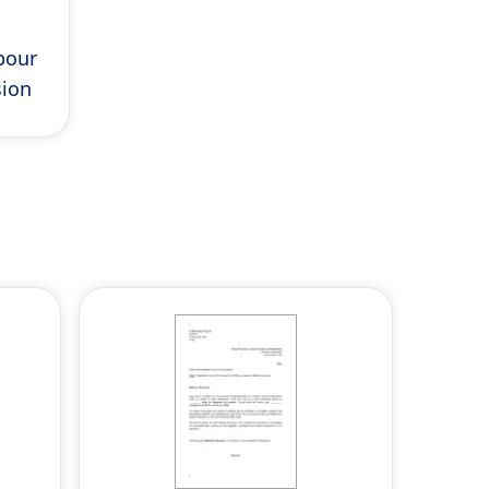
pour
sion