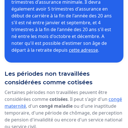
trimestres d'assurance minimale. Il devra
également avoir 5 trimestres d'assurance en
début de carrière à la fin de l'année des 20 ans
s'il est né entre janvier et septembre, et 4
trimestres à la fin de l'année des 20 ans s'il est
né entre les mois d'octobre et décembre. A
noter qu'il est possible d'estimer son âge de
départ à la retraite depuis
cette adresse
.
Les périodes non travaillées
considérées comme cotisées
Certaines périodes non travaillées peuvent être
considérées comme
cotisées
. Il peut s'agir d'un
congé
maternité
, d'un
congé maladie
ou d'une inaptitude
temporaire, d'une période de chômage, de perception
de pension d'invalidité ou encore d'un service national
ou service civil.